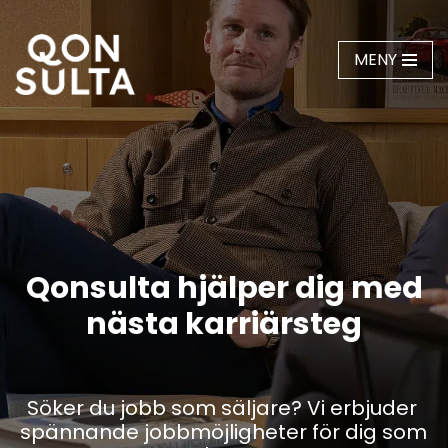
Hoppa
MENY
till
innehåll
Qonsulta hjälper dig med
nästa karriärsteg
Söker du jobb som säljare? Vi erbjuder 
spännande jobbmöjligheter för dig som 