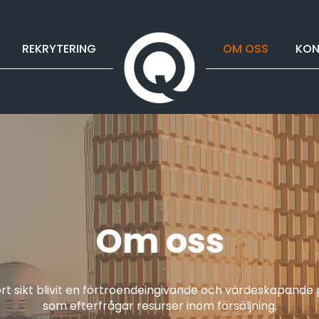
REKRYTERING
OM OSS
KON
Om oss
rt sikt blivit en förtroendeingivande och värdeskapande 
som efterfrågar resurser inom försäljning.