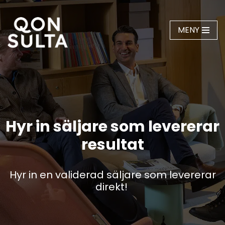
Hoppa
MENY
till
innehåll
Hyr in säljare som levererar
resultat
Hyr in en validerad säljare som levererar
direkt!