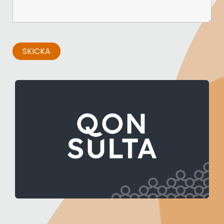
Alexander Badreddine
+46 70–770 54 71
alexander.badreddine@qonsulta.se